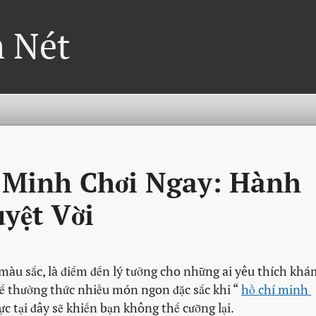
m Nét
 Minh Chơi Ngay: Hành
yệt Vời
àu sắc, là điểm đến lý tưởng cho những ai yêu thích khá
hể thưởng thức nhiều món ngon đặc sắc khi “
hồ chí minh 
c tại đây sẽ khiến bạn không thể cưỡng lại.