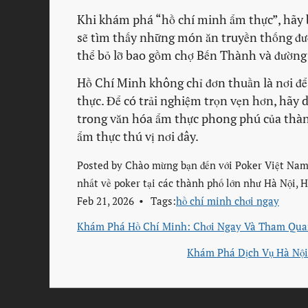
Khi khám phá “hồ chí minh ẩm thực”, hãy bắ
sẽ tìm thấy những món ăn truyền thống đượ
thể bỏ lỡ bao gồm chợ Bến Thành và đường
Hồ Chí Minh không chỉ đơn thuần là nơi để
thực. Để có trải nghiệm trọn vẹn hơn, hãy 
trong văn hóa ẩm thực phong phú của thành
ẩm thực thú vị nơi đây.
Posted by
Chào mừng bạn đến với Poker Việt Nam 
nhất về poker tại các thành phố lớn như Hà Nội, 
Feb 21, 2026
Tags:
hồ chí minh chơi ngay
Khám Phá Hồ Chí Minh: Chơi Ngay Và Tham Qua
Khám Phá Dịch Vụ Hà Nội