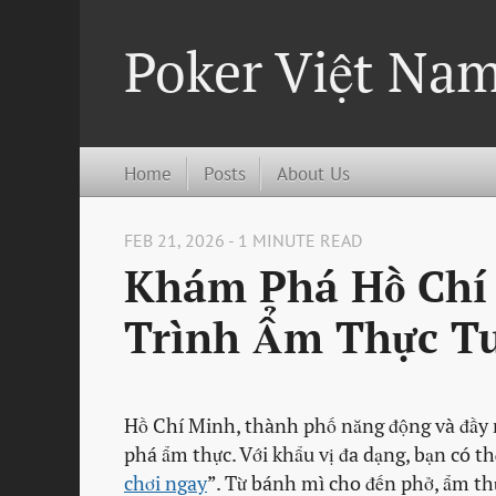
Poker Việt Na
Home
Posts
About Us
FEB 21, 2026 - 1 MINUTE READ
Khám Phá Hồ Chí
Trình Ẩm Thực Tu
Hồ Chí Minh, thành phố năng động và đầy m
phá ẩm thực. Với khẩu vị đa dạng, bạn có t
chơi ngay
”. Từ bánh mì cho đến phở, ẩm thự